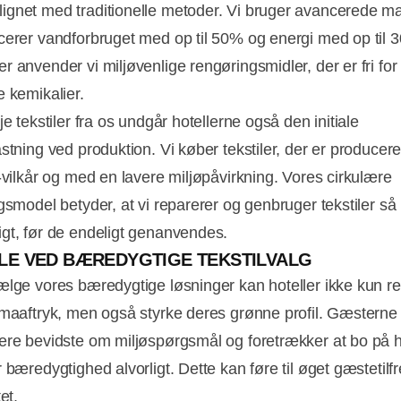
gnet med traditionelle metoder. Vi bruger avancerede ma
cerer vandforbruget med op til 50% og energi med op til 
r anvender vi miljøvenlige rengøringsmidler, der er fri for
e kemikalier.
je tekstiler fra os undgår hotellerne også den initiale
astning ved produktion. Vi køber tekstiler, der er producer
e-vilkår og med en lavere miljøpåvirkning. Vores cirkulære
ngsmodel betyder, at vi reparerer og genbruger tekstiler s
gt, før de endeligt genanvendes.
LE VED BÆREDYGTIGE TEKSTILVALG
ælge vores bæredygtige løsninger kan hoteller ikke kun r
imaaftryk, men også styrke deres grønne profil. Gæsterne 
ere bevidste om miljøspørgsmål og foretrækker at bo på ho
r bæredygtighed alvorligt. Dette kan føre til øget gæstetil
et.