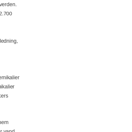
 verden.
 2.700
ledning,
emikalier
ikalier
kers
nnem
er vand