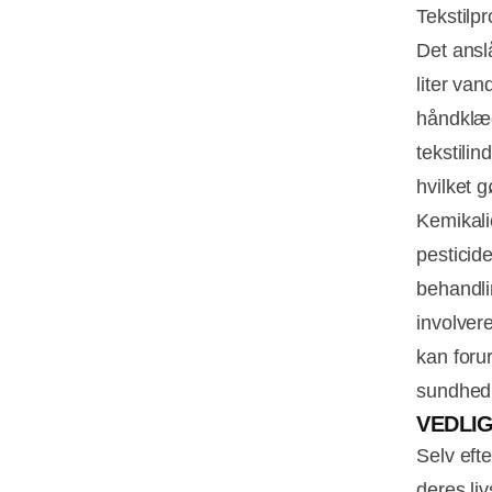
Tekstilp
Det ansl
liter van
håndklæd
tekstili
hvilket g
Kemikalie
pesticide
behandli
involver
kan foru
sundhed 
VEDLI
Selv eft
deres li