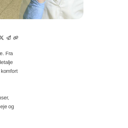
e. Fra
etalje
 komfort
ser,
leje og