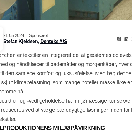
21.05.2024
Sponseret
Stefan Kjeldsen,
Denteks A/S
anchen er tekstiler en integreret del af gæsternes oplevels
ned og håndklæder til bademåtter og morgenkåber, hver d
 til den samlede komfort og luksusfølelse. Men bag denne
n skjult klimabelastning, som mange hoteller måske ikke er
somme på.
roduktion og -vedligeholdelse har miljømæssige konsekven
reduceres ved at vælge bæredygtige løsninger inden for 
ekstiler.
ILPRODUKTIONENS MILJØPÅVIRKNING