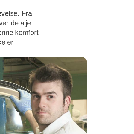
evelse. Fra
er detalje
denne komfort
ke er