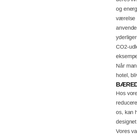
og energ
værelse p
anvendes
yderliger
CO2-udle
eksempel
Når man 
hotel, b
BÆRED
Hos vore
reducere
os, kan 
designet 
Vores va