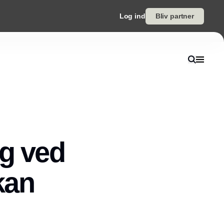
Log ind
Bliv partner
ng ved
kan