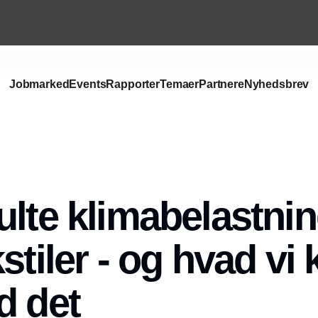
Jobmarked
Events
Rapporter
Temaer
Partnere
Nyhedsbrev
ulte klimabelastni
stiler - og hvad vi 
d det