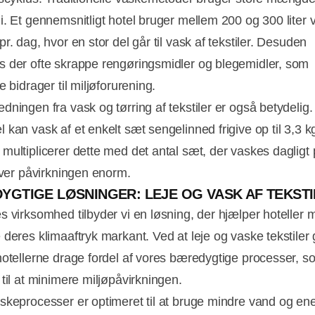
i. Et gennemsnitligt hotel bruger mellem 200 og 300 liter 
r. dag, hvor en stor del går til vask af tekstiler. Desuden
 der ofte skrappe rengøringsmidler og blegemidler, som
e bidrager til miljøforurening.
dningen fra vask og tørring af tekstiler er også betydelig.
 kan vask af et enkelt sæt sengelinned frigive op til 3,3 
multiplicerer dette med det antal sæt, der vaskes dagligt 
liver påvirkningen enorm.
YGTIGE LØSNINGER: LEJE OG VASK AF TEKST
s virksomhed tilbyder vi en løsning, der hjælper hoteller 
 deres klimaaftryk markant. Ved at leje og vaske tekstile
hotellerne drage fordel af vores bæredygtige processer, s
til at minimere miljøpåvirkningen.
skeprocesser er optimeret til at bruge mindre vand og ene