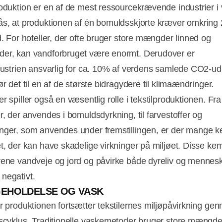
roduktion er en af de mest ressourcekrævende industrier i
ås, at produktionen af én bomuldsskjorte kræver omkring
d. For hoteller, der ofte bruger store mængder linned og
er, kan vandforbruget være enormt. Derudover er
ndustrien ansvarlig for ca. 10% af verdens samlede CO2-ud
ør det til en af de største bidragydere til klimaændringer.
r spiller også en væsentlig rolle i tekstilproduktionen. Fra
r, der anvendes i bomuldsdyrkning, til farvestoffer og
nger, som anvendes under fremstillingen, er der mange k
et, der kan have skadelige virkninger på miljøet. Disse kem
rene vandveje og jord og påvirke både dyreliv og mennes
negativt.
GEHOLDELSE OG VASK
er produktionen fortsætter tekstilernes miljøpåvirkning ge
vscyklus. Traditionelle vaskemetoder bruger store mængd