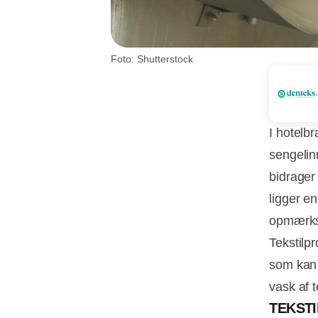
Foto: Shutterstock
I hotelbr
sengelin
bidrager
ligger e
opmærk
Tekstilp
som kan 
vask af t
TEKST