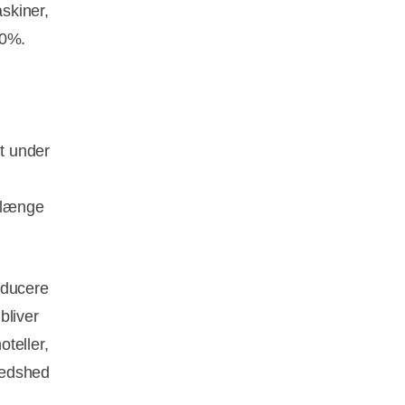
skiner,
30%.
et under
å længe
educere
bliver
teller,
fredshed