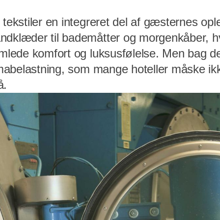
 tekstiler en integreret del af gæsternes opl
ndklæder til bademåtter og morgenkåber, hv
samlede komfort og luksusfølelse. Men bag 
limabelastning, som mange hoteller måske ik
å.