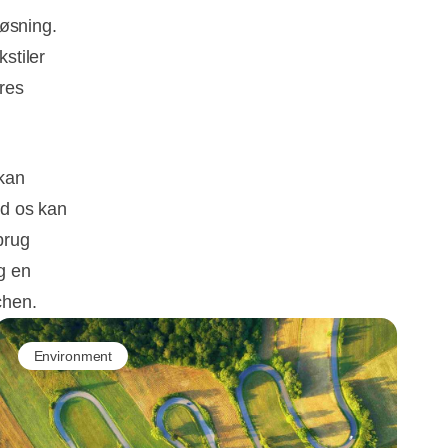
løsning.
kstiler
eres
 kan
ed os kan
brug
g en
chen.
Environment