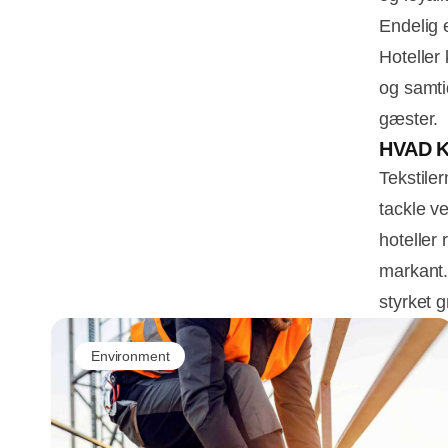
Endelig 
Hoteller 
og samtid
gæster.
HVAD 
Tekstile
tackle v
hoteller
markant.
styrket g
Environment