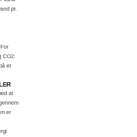
vand pr.
 For
kg CO2.
på et
ILER
med at
r gennem
om er
rgi