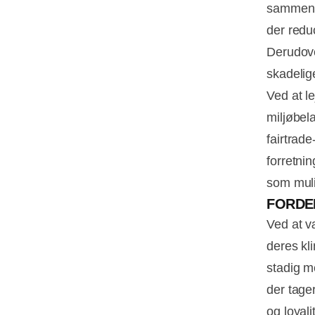
sammenli
der redu
Derudove
skadelig
Ved at le
miljøbel
fairtrad
forretni
som muli
FORDE
Ved at v
deres kl
stadig m
der tage
og loyalit