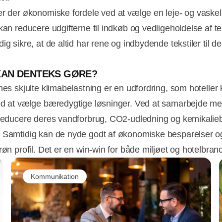
er der økonomiske fordele ved at vælge en leje- og vaske
kan reducere udgifterne til indkøb og vedligeholdelse af te
ig sikre, at de altid har rene og indbydende tekstiler til d
KAN DENTEKS GØRE?
rnes skjulte klimabelastning er en udfordring, som hoteller
ed at vælge bæredygtige løsninger. Ved at samarbejde m
 reducere deres vandforbrug, CO2-udledning og kemikalie
 Samtidig kan de nyde godt af økonomiske besparelser o
røn profil. Det er en win-win for både miljøet og hotelbran
Kommunikation