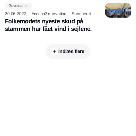
Governance
20.06.2022
Access2innovation
Sponseret
Folkemødets nyeste skud på
stammen har fået vind i sejlene.
Indlæs flere
Udgiver
Horisont Gruppen a/s
Strandlodsvej 44
2300 København S
Telefon:
53506060
www.horisontgruppen.dk