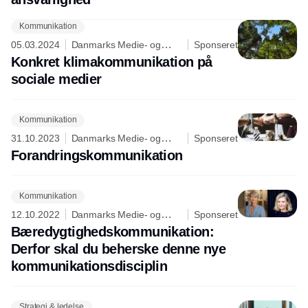
Kommunikation
05.03.2024
Danmarks Medie- og
Sponseret
Journalisthøjskole
Konkret klimakommunikation på
sociale medier
Kommunikation
31.10.2023
Danmarks Medie- og
Sponseret
Journalisthøjskole
Forandringskommunikation
Kommunikation
12.10.2022
Danmarks Medie- og
Sponseret
Journalisthøjskole
Bæredygtighedskommunikation:
Derfor skal du beherske denne nye
kommunikationsdisciplin
Strategi & ledelse