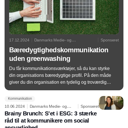
17.12.2024
Danmarks Medie- og
Sponseret
Journalisthøjskole
Bæredygtighedskommunikation
uden greenwashing
Du får kommunikationsværktøjer, så du kan styrke
din organisations bæredygtige profil. På den måde
giver du din organisation en tydelig og troværdig
stemme, der øger brandværdien og skaber en klar
position over for kunder og samarbejdspartnere.
Kommunikation
10.06.2024
Danmarks Medie- og
Sponseret
Journalisthøjskole
Brainy Brunch: S’et i ESG: 3 stærke
råd til at kommunikere om social
ansvarlighed