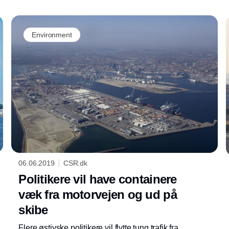
bæredygtighedssamarbejde, hvor de i alt 10
deltagende havne forpligter sig til at
samarbejde om at gøre deres drift mere
Environment
bæredygtig.
06.06.2019
CSR.dk
Politikere vil have containere
væk fra motorvejen og ud på
skibe
Flere østjyske politikere vil flytte tung trafik fra