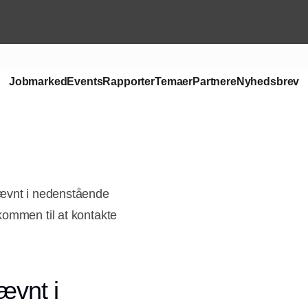
Jobmarked
Events
Rapporter
Temaer
Partnere
Nyhedsbrev
nævnt i nedenstående
kommen til at kontakte
ævnt i