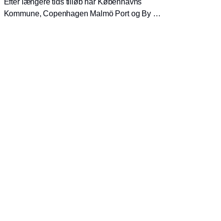
Efter længere tids tilløb har Københavns
Kommune, Copenhagen Malmö Port og By &
Havn har indgået samarbejde om bl.a. at få
etableret landstrøm i Nordhavn, der kan
begrænse den massive forurening fra
skibene. Industrien vil i det hele taget være
mere bæredygtig, lyder det fra Cruise Baltic.
Strategi og ledelse
Partnere
Værdikæden
RSS-feed
Rapporter og relevante filer
Nyhedsbrev