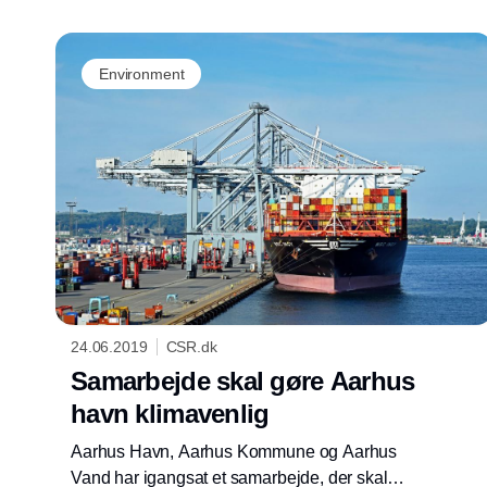
bidrager virksomheden til den grønne
omstilling med flere andre
bæredygtighedstiltag.
Environment
24.06.2019
CSR.dk
Samarbejde skal gøre Aarhus
havn klimavenlig
Aarhus Havn, Aarhus Kommune og Aarhus
Vand har igangsat et samarbejde, der skal