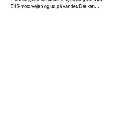
E45-motorvejen og ud på vandet. Det kan
ifølge en beregningsmodel fra COWI
nedbringe CO2-udledningen, men en
godstransportekspert tager dog visse
forbehold overfor modellens resultater.
Indhold
Environment
Governance
Kommunikation