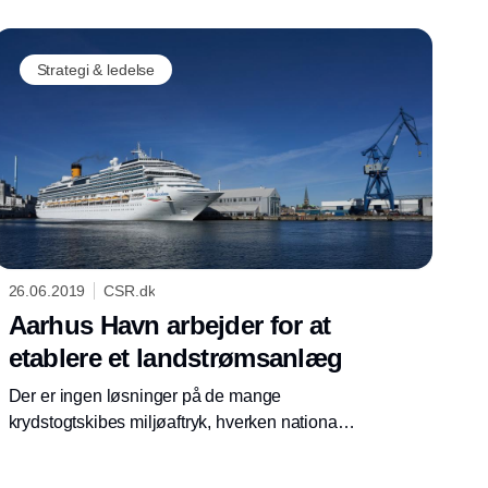
Strategi & ledelse
26.06.2019
CSR.dk
Aarhus Havn arbejder for at
etablere et landstrømsanlæg
Der er ingen løsninger på de mange
krydstogtskibes miljøaftryk, hverken nationalt
eller på EU-plan. Derfor har Aarhus Havn
valgt selv at arbejde for at få et